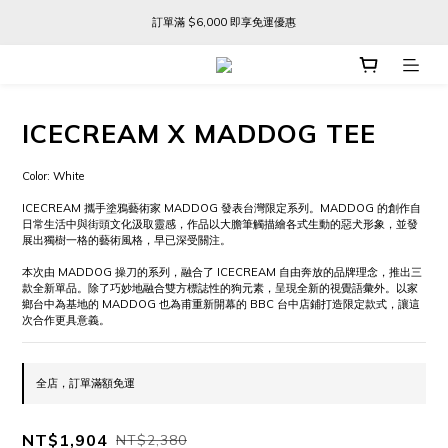
訂單滿 $6,000 即享免運優惠
訂單滿 $6,000 即享免運優惠
FREE SHIPPING ON ORDERS OVER $6,000
訂單滿 $6,000 即享免運優惠
ICECREAM X MADDOG TEE
Color: White
ICECREAM 攜手塗鴉藝術家 MADDOG 發表台灣限定系列。MADDOG 的創作自
日常生活中與街頭文化汲取靈感，作品以大膽筆觸描繪各式生動的惡犬形象，並發
展出獨樹一格的藝術風格，早已深受關注。
本次由 MADDOG 操刀的系列，融合了 ICECREAM 自由奔放的品牌理念，推出三
款全新單品。除了巧妙地融合雙方標誌性的狗元素，呈現全新的視覺語彙外。以家
鄉台中為基地的 MADDOG 也為甫重新開幕的 BBC 台中店鋪打造限定款式，讓這
次合作更具意義。
全店，訂單滿額免運
NT$1,904
NT$2,380