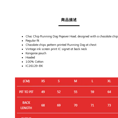
商品描述
Choc Chip Running Dog Popover Hood, designed with a chocolate chip
Regular fit
Chocolate chips pattern printed Running Dog at chest
Vintage ink screen print IC signet at back neck
Kangaroo pouch
Hooded
100% Cotton
IC26129-BK