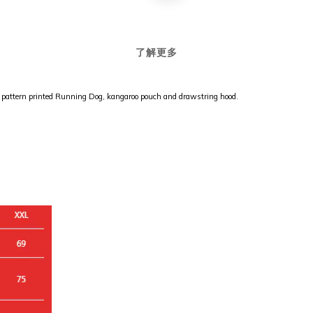
了解更多
 pattern printed Running Dog, kangaroo pouch and drawstring hood.