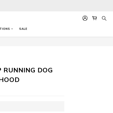
TIONS
SALE
立即購買
P RUNNING DOG
 HOOD