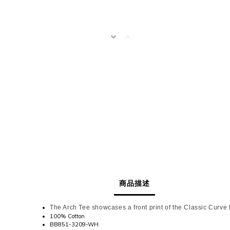
商品描述
The Arch Tee showcases a front print of the Classic Curve 
100% Cotton
BB851-3209-WH